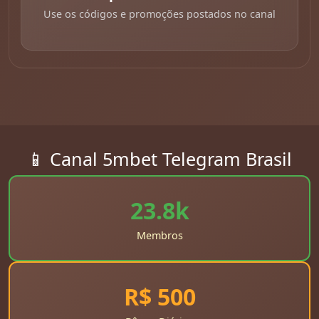
Use os códigos e promoções postados no canal
📱 Canal 5mbet Telegram Brasil
23.8k
Membros
R$ 500