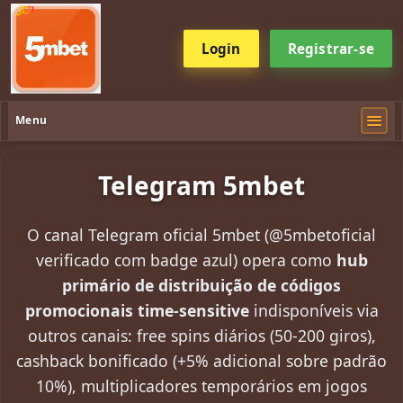
Login
Registrar-se
Menu
Telegram 5mbet
O canal Telegram oficial 5mbet (@5mbetoficial
verificado com badge azul) opera como
hub
primário de distribuição de códigos
promocionais time-sensitive
indisponíveis via
outros canais: free spins diários (50-200 giros),
cashback bonificado (+5% adicional sobre padrão
10%), multiplicadores temporários em jogos