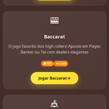
🎰
Baccarat
O jogo favorito dos high rollers! Aposte em Player,
Banker ou Tie com dealers elegantes
🎰 VIP
💎 Luxo
Jogar Baccarat
→
🎪