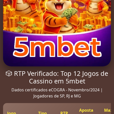
🎲 RTP Verificado: Top 12 Jogos de
Cassino em 5mbet
Dados certificados eCOGRA - Novembro/2024 |
Jogadores de SP, RJ e MG
Aposta
Max
Jogo
Tipo
RTP