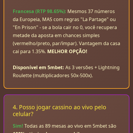
Francesa (RTP 98.65%):
Mesmos 37 números
da Europeia, MAS com regras "La Partage" ou
"En Prison" - se a bola cair no 0, você recupera
metade da aposta em chances simples
(vermelho/preto, par/ímpar). Vantagem da casa
cai para 1.35%.
MELHOR OPÇÃO!
Disponível em 5mbet:
As 3 versões + Lightning
Roulette (multiplicadores 50x-500x).
4. Posso jogar cassino ao vivo pelo
celular?
Sim!
Todas as 89 mesas ao vivo em 5mbet são