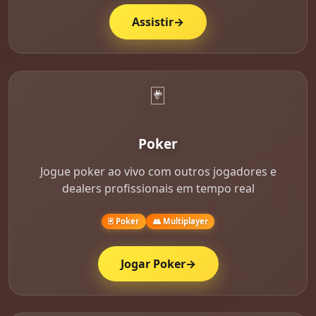
Assistir
→
🃏
Poker
Jogue poker ao vivo com outros jogadores e
dealers profissionais em tempo real
🃏 Poker
👥 Multiplayer
Jogar Poker
→