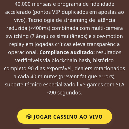
40.000 mensais e programa de fidelidade
accelerado (pontos VIP duplicados em apostas ao
vivo). Tecnologia de streaming de latência
reduzida (<400ms) combinada com multi-camera
switching (7 ângulos simultâneos) e slow-motion
replay em jogadas críticas eleva transparência
operacional.
Compliance auditado:
resultados
verificáveis via blockchain hash, histórico
completo 90 dias exportável, dealers rotacionados
a cada 40 minutos (prevent fatigue errors),
suporte técnico especializado live-games com SLA
<90 segundos.
🎲 JOGAR CASSINO AO VIVO