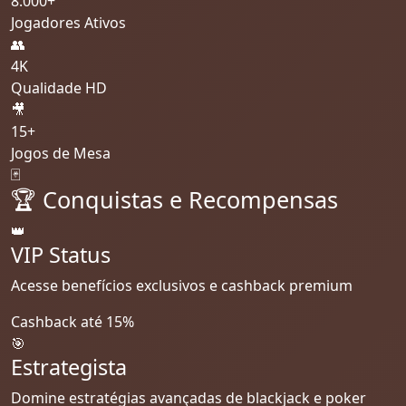
8.000+
Jogadores Ativos
👥
4K
Qualidade HD
🎥
15+
Jogos de Mesa
🃏
🏆 Conquistas e Recompensas
👑
VIP Status
Acesse benefícios exclusivos e cashback premium
Cashback até 15%
🎯
Estrategista
Domine estratégias avançadas de blackjack e poker