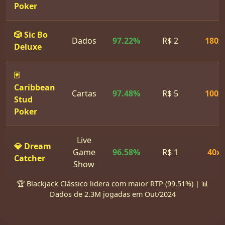
Poker
🎲 Sic Bo
Dados
97.22%
R$ 2
180x
Deluxe
🃏
Caribbean
Cartas
97.48%
R$ 5
100x
Stud
Poker
Live
💎 Dream
Game
96.58%
R$ 1
40x
Catcher
Show
🏆 Blackjack Clássico lidera com maior RTP (99.51%) | 📊
Dados de 2.3M jogadas em Out/2024