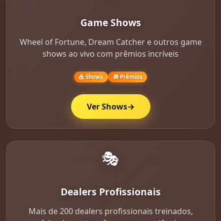
Game Shows
Wheel of Fortune, Dream Catcher e outros game
shows ao vivo com prêmios incríveis
🎪 Shows
🎁 Prêmios
Ver Shows
→
🎭
Dealers Profissionais
Mais de 200 dealers profissionais treinados,