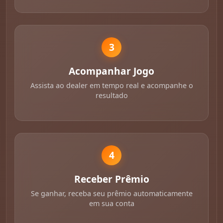
3
Acompanhar Jogo
Assista ao dealer em tempo real e acompanhe o
resultado
4
Receber Prêmio
Se ganhar, receba seu prêmio automaticamente
em sua conta