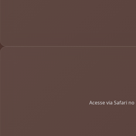
Acesse via Safari no