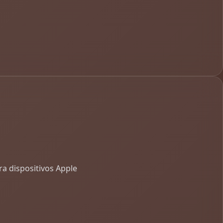
ra dispositivos Apple