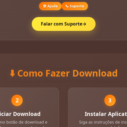
🛠️ Ajuda
📞 Suporte
Falar com Suporte
→
⬇️ Como Fazer Download
2
3
iciar Download
Instalar Aplica
 no botão de download e
Siga as instruções de in