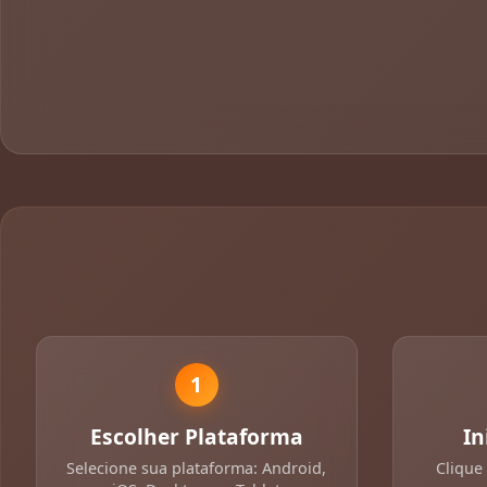
1
Escolher Plataforma
In
Selecione sua plataforma: Android,
Clique