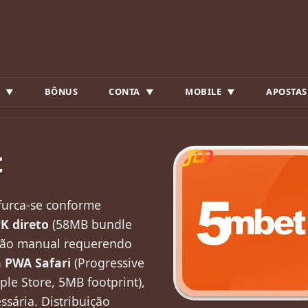
BÔNUS
CONTA
MOBILE
APOSTAS
t
urca-se conforme
K direto
(58MB bundle
ação manual requerendo
a PWA Safari
(Progressive
ple Store, 5MB footprint),
sária. Distribuição