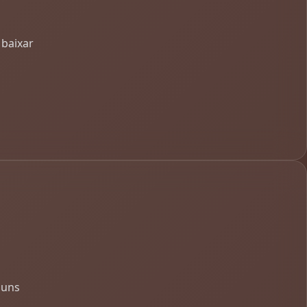
 baixar
muns