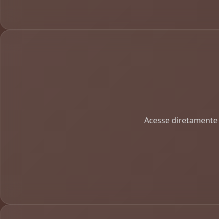
Acesse diretamente 