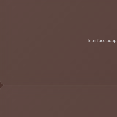
Interface adap