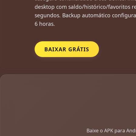
desktop com saldo/histórico/favoritos r
segundos. Backup automático configura
6 horas.
BAIXAR GRÁTIS
Baixe o APK para Andr