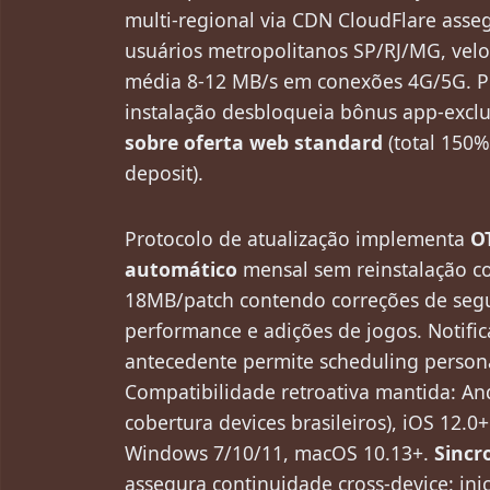
multi-regional via CDN CloudFlare ass
usuários metropolitanos SP/RJ/MG, vel
média 8-12 MB/s em conexões 4G/5G. Pr
instalação desbloqueia bônus app-exclu
sobre oferta web standard
(total 150%
deposit).
Protocolo de atualização implementa
OT
automático
mensal sem reinstalação c
18MB/patch contendo correções de segu
performance e adições de jogos. Notifi
antecedente permite scheduling person
Compatibilidade retroativa mantida: An
cobertura devices brasileiros), iOS 12.0
Windows 7/10/11, macOS 10.13+.
Sincr
assegura continuidade cross-device: ini