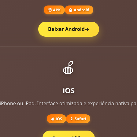
📦 APK
🤖 Android
Baixar Android
→
🍎
iOS
 iPhone ou iPad. Interface otimizada e experiência nativa pa
🍎 iOS
📱 Safari