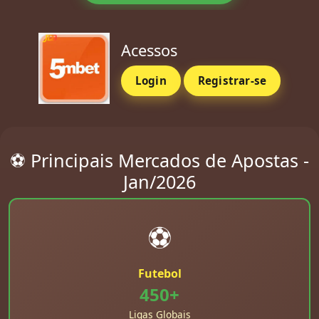
Acessos
Login
Registrar-se
⚽ Principais Mercados de Apostas -
Jan/2026
⚽
Futebol
450+
Ligas Globais