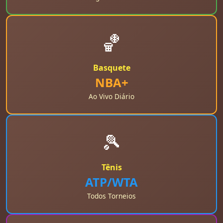
🏀
Basquete
NBA+
Ao Vivo Diário
🎾
Tênis
ATP/WTA
Todos Torneios