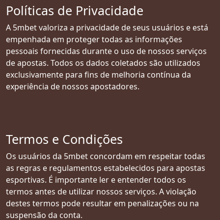
Políticas de Privacidade
A 5mbet valoriza a privacidade de seus usuários e está
empenhada em proteger todas as informações
pessoais fornecidas durante o uso de nossos serviços
de apostas. Todos os dados coletados são utilizados
exclusivamente para fins de melhoria contínua da
experiência de nossos apostadores.
Termos e Condições
Os usuários da 5mbet concordam em respeitar todas
as regras e regulamentos estabelecidos para apostas
esportivas. É importante ler e entender todos os
termos antes de utilizar nossos serviços. A violação
destes termos pode resultar em penalizações ou na
suspensão da conta.