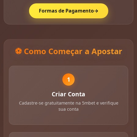
Formas de Pagamento
→
⚽ Como Começar a Apostar
1
Criar Conta
Cadastre-se gratuitamente na 5mbet e verifique
sua conta