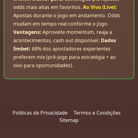
odds mais altas em favoritos.
Ao Vivo (Live):
Apostas durante o jogo em andamento. Odds
mudam em tempo real conforme o jogo.
Vantagens:
Aproveite momentum, reaja a
acontecimentos, cash out disponível.
Dados
5mbet:
68% dos apostadores experientes
preferem mix (pré-jogo para estratégia + ao
vivo para oportunidades).
Políticas de Privacidade
Termos e Condições
Sitemap