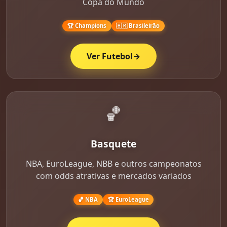
Copa do Mundo
🏆 Champions
🇧🇷 Brasileirão
Ver Futebol
→
🏀
Basquete
NBA, EuroLeague, NBB e outros campeonatos
com odds atrativas e mercados variados
🏀 NBA
🏆 EuroLeague