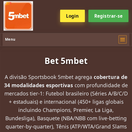
Login
Registrar-se
Menu
Bet 5mbet
A divisão Sportsbook 5mbet agrega
cobertura de
34 modalidades esportivas
com profundidade de
mercados tier-1: Futebol brasileiro (Séries A/B/C/D
+ estaduais) e internacional (450+ ligas globais
incluindo Champions, Premier, La Liga,
Bundesliga), Basquete (NBA/NBB com live-betting
quarter-by-quarter), Tênis (ATP/WTA/Grand Slams