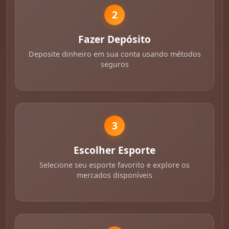
2
Fazer Depósito
Deposite dinheiro em sua conta usando métodos
seguros
3
Escolher Esporte
Selecione seu esporte favorito e explore os
mercados disponíveis