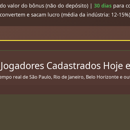
do valor do bônus (não do depósito) |
30 dias
para c
convertem e sacam lucro (média da indústria: 12-15%
 Jogadores Cadastrados Hoje
mpo real de São Paulo, Rio de Janeiro, Belo Horizonte e ou