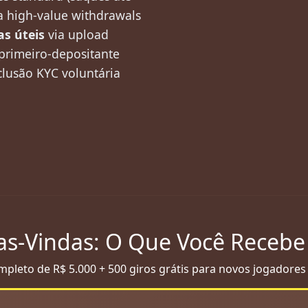
a high-value withdrawals
as úteis
via upload
 primeiro-depositante
clusão KYC voluntária
as-Vindas: O Que Você Recebe 
mpleto de R$ 5.000 + 500 giros grátis para novos jogadore