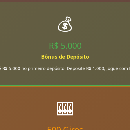
💰
R$ 5.000
Bônus de Depósito
 R$ 5.000 no primeiro depósito. Deposite R$ 1.000, jogue com 
🎰
500 Giros