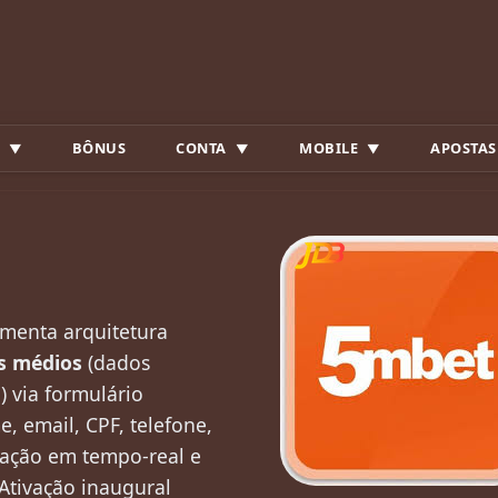
BÔNUS
CONTA
MOBILE
APOSTAS
menta arquitetura
s médios
(dados
 via formulário
, email, CPF, telefone,
dação em tempo-real e
Ativação inaugural