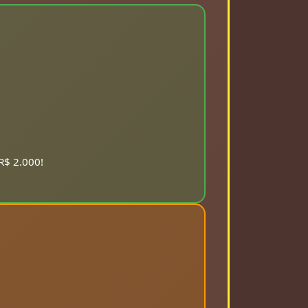
R$ 2.000!