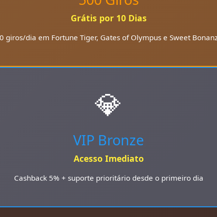
Grátis por 10 Dias
0 giros/dia em Fortune Tiger, Gates of Olympus e Sweet Bonan
💎
VIP Bronze
Acesso Imediato
Cashback 5% + suporte prioritário desde o primeiro dia