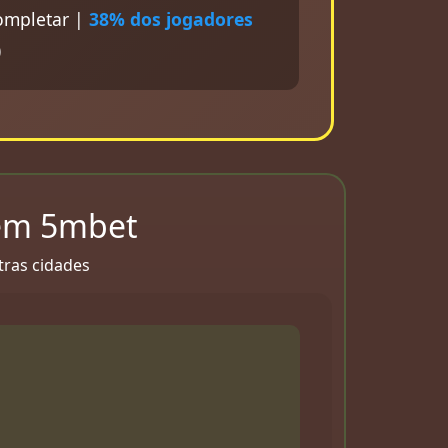
ompletar |
38% dos jogadores
)
 em 5mbet
tras cidades