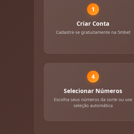
1
Criar Conta
Cadastre-se gratuitamente na 5mbet
4
Selecionar Números
Escolha seus números da sorte ou use
seleção automática