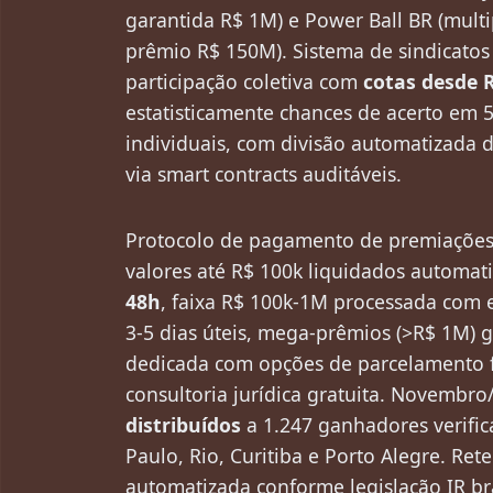
garantida R$ 1M) e Power Ball BR (multi
prêmio R$ 150M). Sistema de sindicatos 
participação coletiva com
cotas desde 
estatisticamente chances de acerto em 
individuais, com divisão automatizada 
via smart contracts auditáveis.
Protocolo de pagamento de premiações 
valores até R$ 100k liquidados automat
48h
, faixa R$ 100k-1M processada com 
3-5 dias úteis, mega-prêmios (>R$ 1M) 
dedicada com opções de parcelamento f
consultoria jurídica gratuita. Novembro
distribuídos
a 1.247 ganhadores verific
Paulo, Rio, Curitiba e Porto Alegre. Rete
automatizada conforme legislação IR br