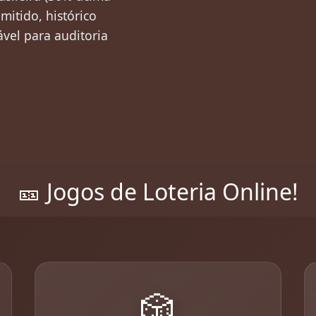
mitido, histórico
vel para auditoria
🎫 Jogos de Loteria Online!
🎲