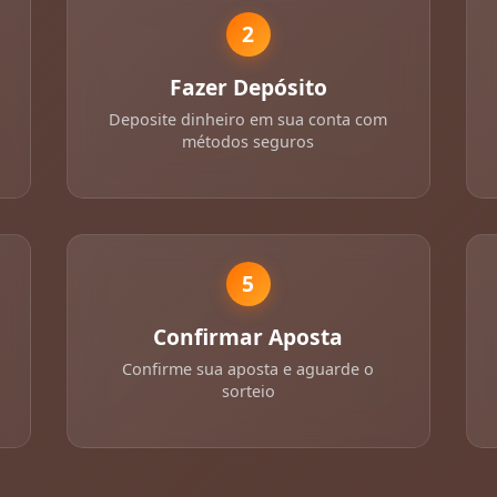
2
Fazer Depósito
Deposite dinheiro em sua conta com
métodos seguros
5
Confirmar Aposta
Confirme sua aposta e aguarde o
sorteio