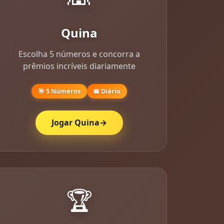
Quina
Escolha 5 números e concorra a
prêmios incríveis diariamente
🎯 5 Números
📅 Diário
Jogar Quina
→
🏆