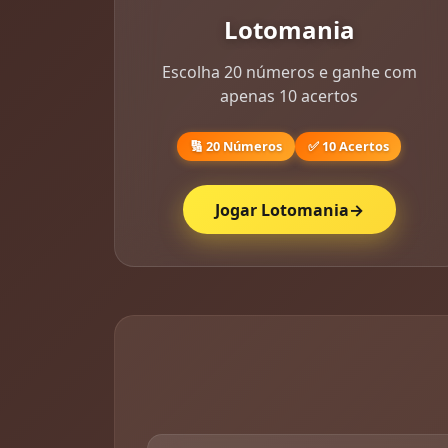
Lotomania
Escolha 20 números e ganhe com
apenas 10 acertos
🔢 20 Números
✅ 10 Acertos
Jogar Lotomania
→